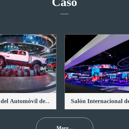
Caso
 del Automóvil de
Salón Internacional d
t
Automóvil de Améric
del Norte
More...