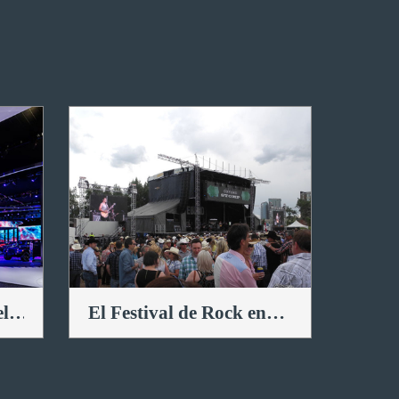
el
El Festival de Rock en
a
América