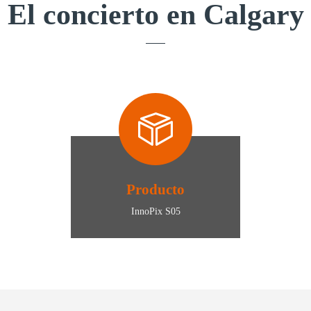
El concierto en Calgary
Producto
InnoPix S05